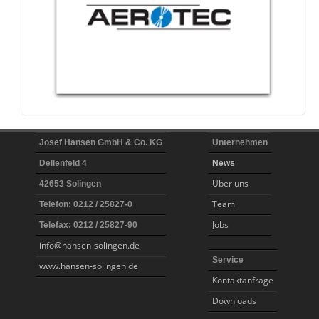
BAHCO
Josef Hansen GmbH & Co. KG
Unternehmen
Dellenfeld 4
News
Über uns
42653 Solingen
Team
Telefon: 0212 / 25827-0
Jobs
Telefax: 0212 / 25827-90
info@hansen-solingen.de
Service
www.hansen-solingen.de
Kontaktanfrage
Downloads